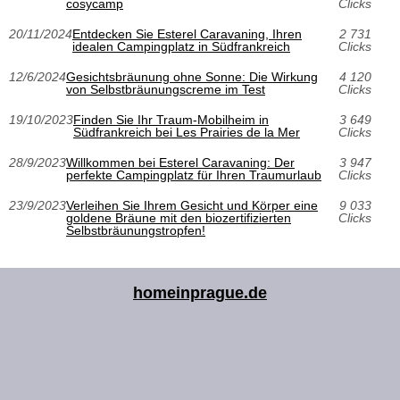
cosycamp
Clicks
20/11/2024
Entdecken Sie Esterel Caravaning, Ihren
2 731
idealen Campingplatz in Südfrankreich
Clicks
12/6/2024
Gesichtsbräunung ohne Sonne: Die Wirkung
4 120
von Selbstbräunungscreme im Test
Clicks
19/10/2023
Finden Sie Ihr Traum-Mobilheim in
3 649
Südfrankreich bei Les Prairies de la Mer
Clicks
28/9/2023
Willkommen bei Esterel Caravaning: Der
3 947
perfekte Campingplatz für Ihren Traumurlaub
Clicks
23/9/2023
Verleihen Sie Ihrem Gesicht und Körper eine
9 033
goldene Bräune mit den biozertifizierten
Clicks
Selbstbräunungstropfen!
homeinprague.de