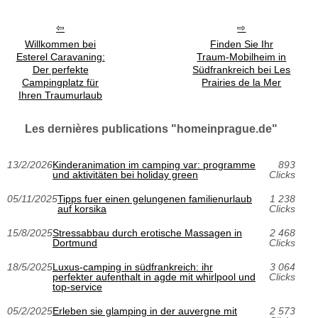
Willkommen bei
Finden Sie Ihr
Esterel Caravaning:
Traum-Mobilheim in
Der perfekte
Südfrankreich bei Les
Campingplatz für
Prairies de la Mer
Ihren Traumurlaub
Les dernières publications "homeinprague.de"
13/2/2026
Kinderanimation im camping var: programme
893
und aktivitäten bei holiday green
Clicks
05/11/2025
Tipps fuer einen gelungenen familienurlaub
1 238
auf korsika
Clicks
15/8/2025
Stressabbau durch erotische Massagen in
2 468
Dortmund
Clicks
18/5/2025
Luxus-camping in südfrankreich: ihr
3 064
perfekter aufenthalt in agde mit whirlpool und
Clicks
top-service
05/2/2025
Erleben sie glamping in der auvergne mit
2 573