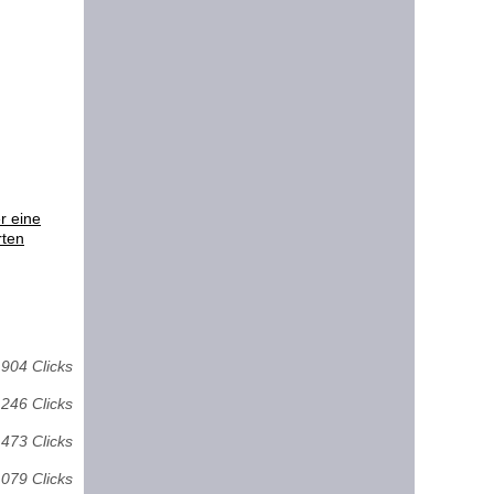
r eine
rten
904 Clicks
 246 Clicks
 473 Clicks
 079 Clicks