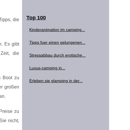
Top 100
ipps, die
Kinderanimation im camping...
Tipps fuer einen gelungenen...
. Es gibt
Zeit, die
Stressabbau durch erotische...
Luxus-camping in...
n Boot zu
Erleben sie glamping in der...
er großen
an.
Preise zu
ie nicht,