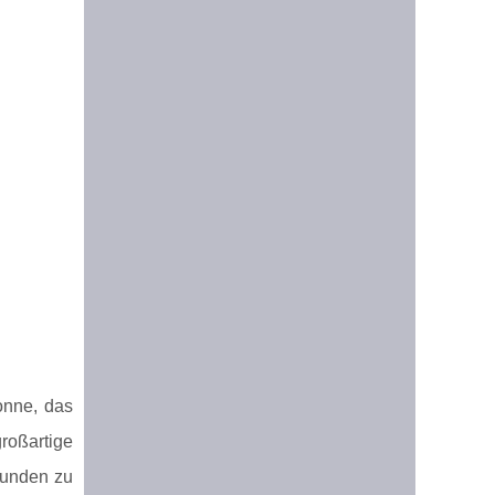
onne, das
roßartige
eunden zu