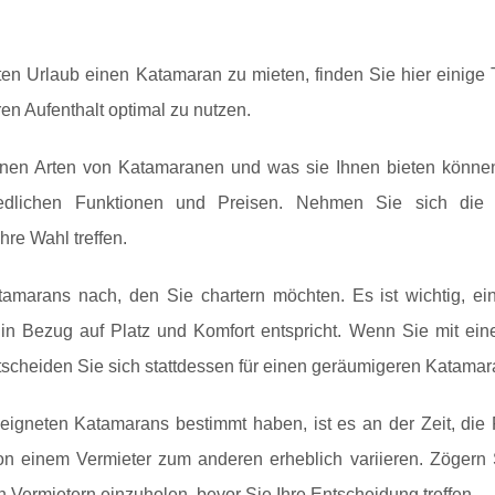
en Urlaub einen Katamaran zu mieten, finden Sie hier einige T
en Aufenthalt optimal zu nutzen.
denen Arten von Katamaranen und was sie Ihnen bieten können
iedlichen Funktionen und Preisen. Nehmen Sie sich die 
hre Wahl treffen.
amarans nach, den Sie chartern möchten. Es ist wichtig, ei
in Bezug auf Platz und Komfort entspricht. Wenn Sie mit ein
tscheiden Sie sich stattdessen für einen geräumigeren Katamar
igneten Katamarans bestimmt haben, ist es an der Zeit, die 
n einem Vermieter zum anderen erheblich variieren. Zögern S
Vermietern einzuholen, bevor Sie Ihre Entscheidung treffen.