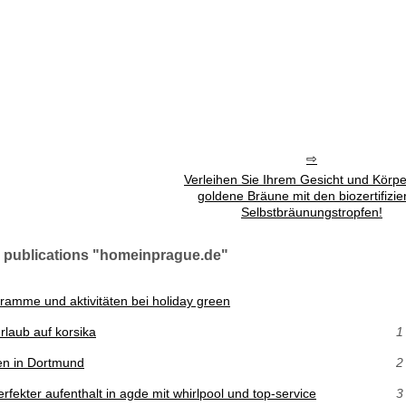
Verleihen Sie Ihrem Gesicht und Körpe
goldene Bräune mit den biozertifizie
Selbstbräunungstropfen!
s publications "homeinprague.de"
ramme und aktivitäten bei holiday green
rlaub auf korsika
1
en in Dortmund
2
rfekter aufenthalt in agde mit whirlpool und top-service
3