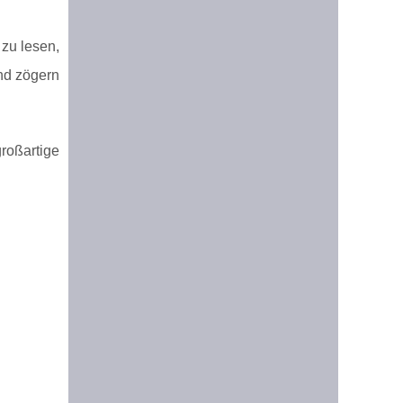
 zu lesen,
nd zögern
roßartige