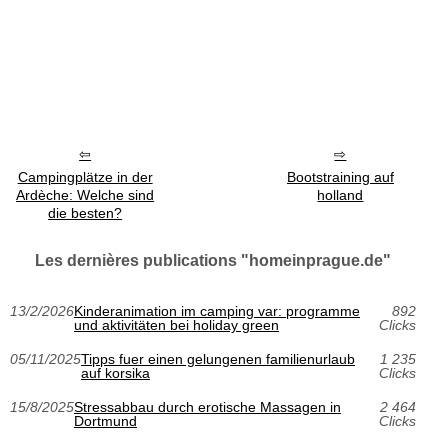
Campingplätze in der
Bootstraining auf
Ardèche: Welche sind
holland
die besten?
Les dernières publications "homeinprague.de"
13/2/2026
Kinderanimation im camping var: programme
892
und aktivitäten bei holiday green
Clicks
05/11/2025
Tipps fuer einen gelungenen familienurlaub
1 235
auf korsika
Clicks
15/8/2025
Stressabbau durch erotische Massagen in
2 464
Dortmund
Clicks