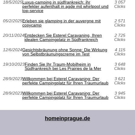
18/5/2025
Luxus-camping in südfrankreich: ihr
3 057
perfekter aufenthalt in agde mit whirlpool und
Clicks
top-service
05/2/2025
Erleben sie glamping in der auvergne mit
2 571
cosycamp
Clicks
20/11/2024
Entdecken Sie Esterel Caravaning, Ihren
2 725
idealen Campingplatz in Südfrankreich
Clicks
12/6/2024
Gesichtsbräunung ohne Sonne: Die Wirkung
4 115
von Selbstbräunungscreme im Test
Clicks
19/10/2023
Finden Sie Ihr Traum-Mobilheim in
3 648
Südfrankreich bei Les Prairies de la Mer
Clicks
28/9/2023
Willkommen bei Esterel Caravaning: Der
3 621
perfekte Campingplatz für Ihren Traumurlaub
Clicks
28/9/2023
Willkommen bei Esterel Caravaning: Der
3 945
perfekte Campingplatz für Ihren Traumurlaub
Clicks
homeinprague.de